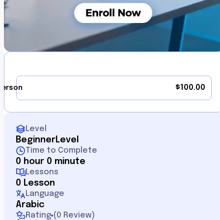
$
100.00
person
Level
Beginner
Level
Time to Complete
0 hour 0 minute
Lessons
0 Lesson
Language
Arabic
Rating
(
0 Review
)