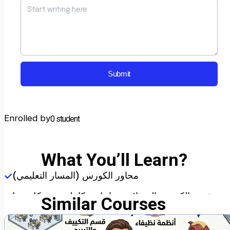
Submit
Enrolled by
0 student
What You’ll Learn?
محاور الكورس (المسار التعليمي)
ينقسم الكورس إلى ثلاث مراحل متكاملة، تبني كل منها
Similar Courses
الأخرى:
1. هيكلة المواقع باستخدام HTML5: