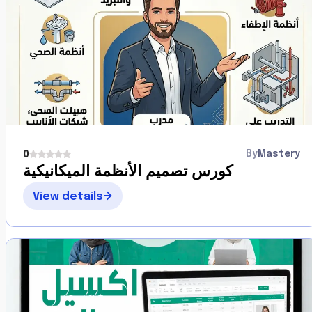
فهم لغة الهيكلة وبناء العمود الفقري للموقع.
التعامل مع النصوص، الصور، الروابط، والجداول.
كتابة كود "نظيف" متوافق مع محركات البحث (SEO
Friendly).
2. التنسيق والجمالية باستخدام CSS3:
Mastery
By
التحكم في الألوان، الخطوط، والمساحات (Box Model).
0
كورس تصميم الأنظمة الميكانيكية
احتراف أنظمة التوزيع الحديثة (Flexbox & CSS Grid)
View details
لتصميم واجهات معقدة.
جعل الموقع متجاوباً (Responsive Design) ليعمل ببراعة
على الموبايل والتابلت والحاسوب.
إضافة الحيوية للموقع عبر الانتقالات (Transitions)
والرسوم المتحركة (Animations).