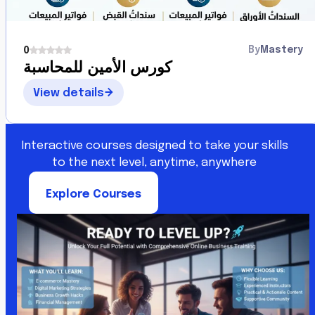
By
Mastery
0
كورس الأمين للمحاسبة
View details
Interactive courses designed to take your skills
to the next level, anytime, anywhere
Explore Courses