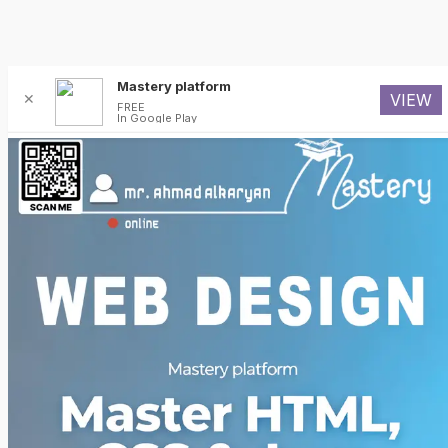
Mastery platform
✕
VIEW
FREE
In Google Play