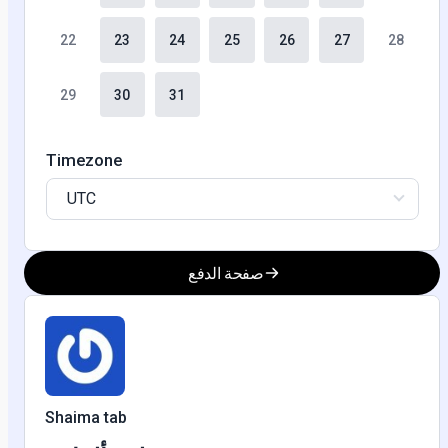
22
23
24
25
26
27
28
29
30
31
Timezone
UTC
صفحة الدفع
Shaima tab