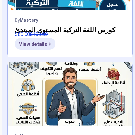
By
Mastery
كورس اللغة التركية المستوى المبتدئ
$
80.00
$
100.00
View details