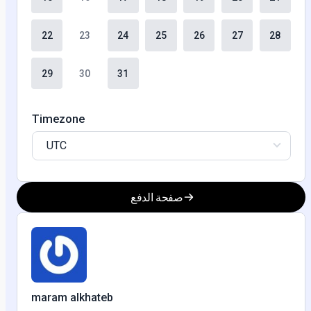
22
23
24
25
26
27
28
29
30
31
Timezone
UTC
صفحة الدفع
maram alkhateb