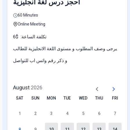
احجز درس لغة انجليزية
60 Minutes
Online Meeting
6$ :تكلفة الساعة
يرجى وصف المطلوب و مستوى اللغة الانجليزية للطالب
و ذكر رقم واتس اب للتواصل
August
2026
SAT
SUN
MON
TUE
WED
THU
FRI
1
2
3
4
5
6
7
8
9
10
11
12
13
14