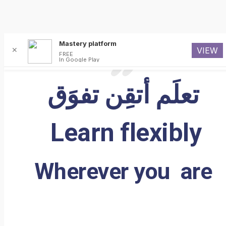
Mastery platform
✕
VIEW
FREE
In Google Play
تعلَم أتقِن تفوَق
Learn flexibly
Wherever you are