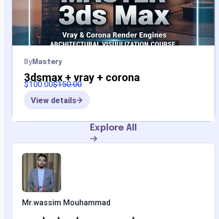
By
Mastery
3dsmax + vray + corona
$
100.00
$
150.00
View details
Explore All
Mr.wassim Mouhammad