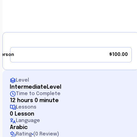
$
100.00
person
Level
Intermediate
Level
Time to Complete
12 hours 0 minute
Lessons
0 Lesson
Language
Arabic
Rating
(
0 Review
)