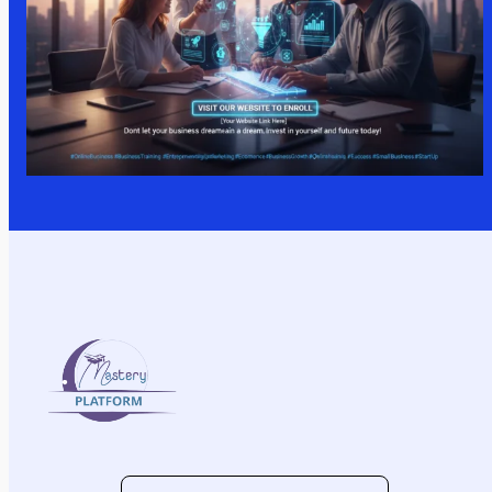
ميزة الدروس الخصوصية (Private) ويركز على النتائج
السريعة والمرونة، وهو مناسب تماماً لصفحة تعريفية
بكورس على منصة تعليمية:
كورس إعداد اختبار الآيلتس (IELTS Preparation -
Private Course)
ل أنت في سباق مع الزمن للحصول على الدرجة المطلوبة
في اختبار IELTS؟ سواء كنت تخطط للهجرة، الدراسة في
لخارج، أو تعزيز مسارك المهني، فإن هذا الكورس المصمم
بنظام الدروس الخصوصية (1-on-1) هو طريقك الأسرع
والأكثر كفاءة لتحقيق هدفك.
في هذا الكورس، نحن لا ندرس الإنجليزية بشكل عام، بل
نفكك شفرة الاختبار ونركز على ما يمنحك الدرجات التي
تطمح إليها.
لماذا تختار المسار الخاص (Private) في هذا الكورس؟
تعد الدروس الخصوصية الميزة الأقوى التي نوفرها لك،