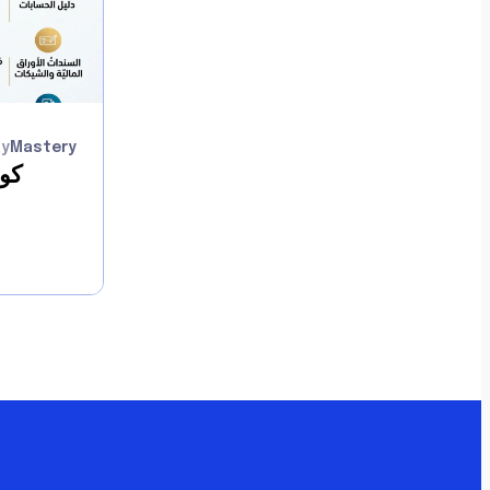
By
Mastery
كو