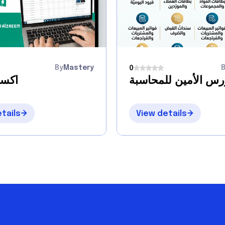
By
Mastery
0
رس الأمين للمحاسبة
اكسي
tails
View details